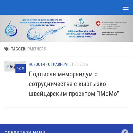
Skip to content
TAGGED:
PARTNERS
НОВОСТИ
/
О ГЛАВНОМ
01.06.2016
0
Подписан меморандум о
сотрудничестве с кыргызко-
швейцарским проектом “iMoMo”
СЛЕДИТЕ ЗА НАМИ: