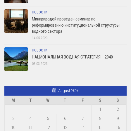
НОВОСТИ
Минприродой проведен семинар по
реформированию институциональной структуры
водного сектора
14.05.2023
НОВОСТИ
НАЦИОНАЛЬНАЯ ВОДНАЯ СТРАТЕГИЯ – 2040
03.03.2023
August 2026
M
T
W
T
F
S
S
1
2
3
4
5
6
7
8
9
10
11
12
13
14
15
16