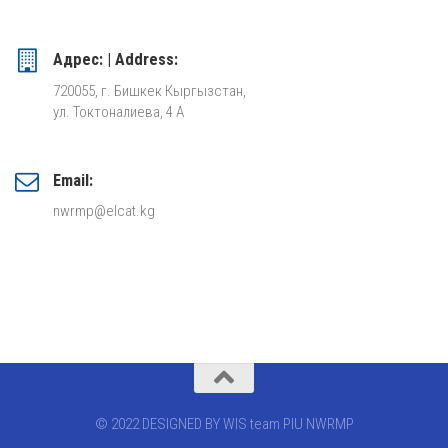
Адрес: | Address:
720055, г. Бишкек Кыргызстан,
ул. Токтоналиева, 4 А
Email:
nwrmp@elcat.kg
© 2022 DESIGNED BY WIS team PIU NWRMP