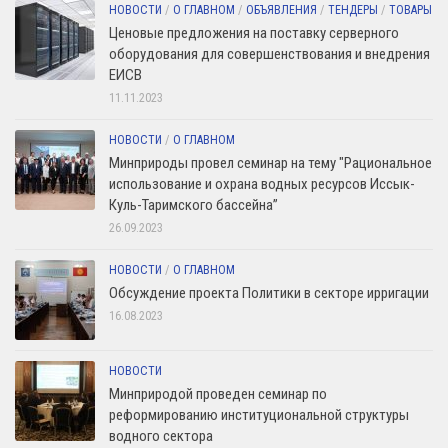
НОВОСТИ
/
О ГЛАВНОМ
/
ОБЪЯВЛЕНИЯ
/
ТЕНДЕРЫ
/
ТОВАРЫ
Ценовые предложения на поставку серверного
оборудования для совершенствования и внедрения
ЕИСВ
11.11.2023
НОВОСТИ
/
О ГЛАВНОМ
Минприроды провел семинар на тему "Рациональное
использование и охрана водных ресурсов Иссык-
Куль-Таримского бассейна”
26.09.2023
НОВОСТИ
/
О ГЛАВНОМ
Обсуждение проекта Политики в секторе ирригации
16.08.2023
НОВОСТИ
Минприродой проведен семинар по
реформированию институциональной структуры
водного сектора