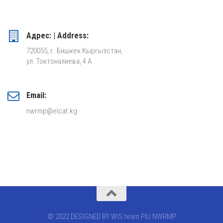
Адрес: | Address:
720055, г. Бишкек Кыргызстан,
ул. Токтоналиева, 4 А
Email:
nwrmp@elcat.kg
© 2022 DESIGNED BY WIS team PIU NWRMP