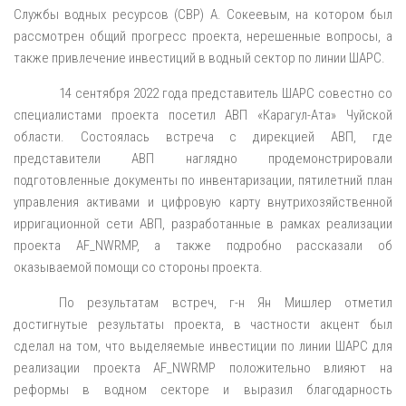
Службы водных ресурсов (СВР) А. Сокеевым, на котором был
рассмотрен общий прогресс проекта, нерешенные вопросы, а
также привлечение инвестиций в водный сектор по линии ШАРС.
14 сентября 2022 года представитель ШАРС совестно со
специалистами проекта посетил АВП «Карагул-Ата» Чуйской
области. Состоялась встреча с дирекцией АВП, где
представители АВП наглядно продемонстрировали
подготовленные документы по инвентаризации, пятилетний план
управления активами и цифровую карту внутрихозяйственной
ирригационной сети АВП, разработанные в рамках реализации
проекта AF_NWRMP, а также подробно рассказали об
оказываемой помощи со стороны проекта.
По результатам встреч, г-н Ян Мишлер отметил
достигнутые результаты проекта, в частности акцент был
сделал на том, что выделяемые инвестиции по линии ШАРС для
реализации проекта AF_NWRMP положительно влияют на
реформы в водном секторе и выразил благодарность