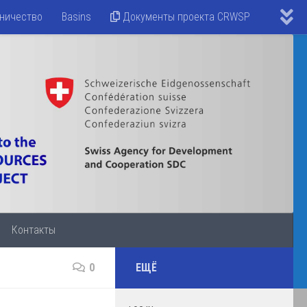
ничество
Basins
Документы проекта CRWSP
Контакты
0
ЕЩЁ