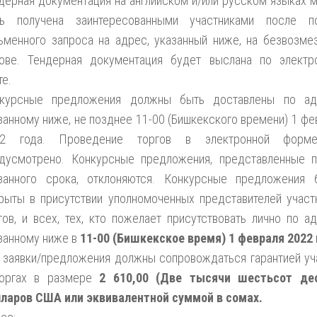
дерная документация на английском и/или русском языках 
ь получена заинтересованными участниками после п
ьменного запроса на адрес, указанный ниже, на безвозме
ове. Тендерная документация будет выслана по электр
те.
курсные предложения должны быть доставлены по ад
занному ниже, не позднее 11-00 (Бишкекского времени) 1 фе
22 года. Проведение торгов в электронной форм
дусмотрено. Конкурсные предложения, представленные 
занного срока, отклоняются. Конкурсные предложения 
рыты в присутствии уполномоченных представителей участ
гов, и всех, тех, кто пожелает присутствовать лично по ад
занному ниже в
11-00 (Бишкекское время) 1 февраля 2022 
 заявки/предложения должны сопровождаться гарантией уч
торгах в размере
2 610,00 (Две тысячи шестьсот де
ларов США или эквивалентной суммой в сомах.