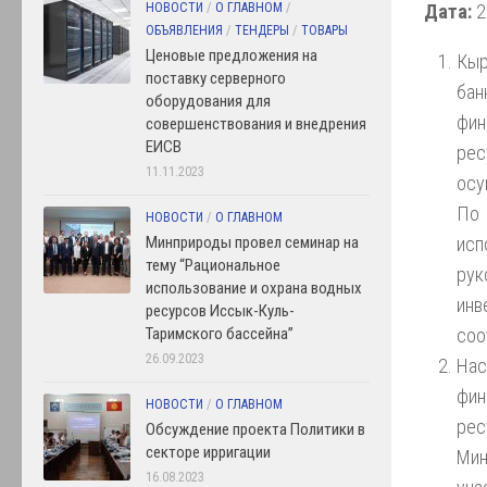
Дата:
2
НОВОСТИ
/
О ГЛАВНОМ
/
ОБЪЯВЛЕНИЯ
/
ТЕНДЕРЫ
/
ТОВАРЫ
Ценовые предложения на
Кыр
поставку серверного
ба
оборудования для
фин
совершенствования и внедрения
ЕИСВ
ре
11.11.2023
осу
По 
НОВОСТИ
/
О ГЛАВНОМ
исп
Минприроды провел семинар на
тему “Рациональное
рук
использование и охрана водных
инв
ресурсов Иссык-Куль-
соо
Таримского бассейна”
26.09.2023
На
фин
НОВОСТИ
/
О ГЛАВНОМ
рес
Обсуждение проекта Политики в
секторе ирригации
Ми
16.08.2023