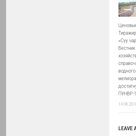
Ценовые
Тиражир
«Суу ча
Вестник
хозяйст
справоч
водного
мелиора
достигн
ПУНВР-
14.08.201
LEAVE 