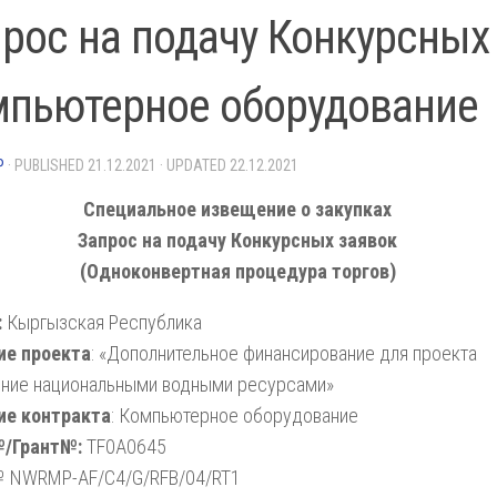
рос на подачу Конкурсных 
мпьютерное оборудование
P
· PUBLISHED
21.12.2021
· UPDATED
22.12.2021
Специальное извещение о закупках
Запрос на подачу Конкурсных заявок
(Одноконвертная процедура торгов)
:
Кыргызская Республика
ие проекта
: «Дополнительное финансирование для проекта
ение национальными водными ресурсами»
ие контракта
: Компьютерное оборудование
№/
Грант№:
TF0A0645
 NWRMP-AF/C4/G/RFB/04/RT1