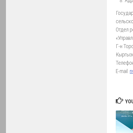
Адр
Государ
сельско
Отдел р
«Управ
Г-н Тор
Кыргызс
Телефон
E-mail:
n
YOU