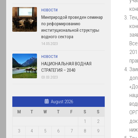
уча
кон
НОВОСТИ
Те
Минприродой проведен семинар
по реформированию
кон
институциональной структуры
зая
водного сектора
Все
14.05.2023
201
НОВОСТИ
пра
НАЦИОНАЛЬНАЯ ВОДНАЯ
За
СТРАТЕГИЯ – 2040
до
03.03.2023
«Д
нац
August 2026
вод
ОРП
M
T
W
T
F
S
S
док
1
2
ниж
3
4
5
6
7
8
9