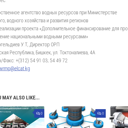
ес:
ственное агентство водных ресурсов при Министерстве
го, водного хозяйства и развития регионов
еализации проекта «Дополнительное финансирование для про
ление национальными водными ресурсами»
огельдиев У.Т, Директор ОРП
кая Республика, Бишкек, ул. Токтоналиева, 4А
/Факс: +(312) 54 91 03; 54 49 72
wrmp@elcat.kg
 MAY ALSO LIKE...
0
0