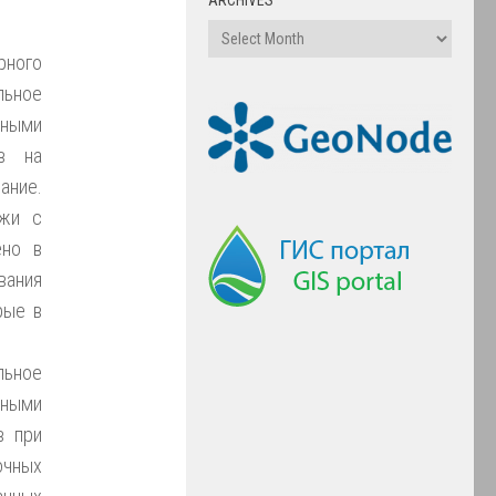
рного
ьное
дными
тв на
ание.
ежи с
ено в
вания
рые в
ьное
дными
в при
очных