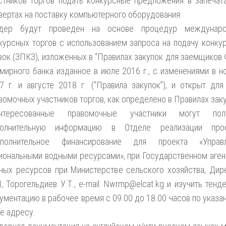
стников торгов подать конкурсные предложения в запечат
вертах на поставку компьютерного оборудования.
ндер будут проведен на основе процедур междунаро
курсных торгов с использованием запроса на подачу конку
вок (ЗПКЗ), изложенных в “Правилах закупок для заемщиков
мирного банка изданное в июле 2016 г., с изменениями в н
7 г. и августе 2018 г. (“Правила закупок”), и открыт для
вомочных участников торгов, как определено в Правилах заку
интересованные правомочные участники могут полу
полнительную информацию в Отделе реализации прое
ополнительное финансирование для проекта «Управл
иональными водными ресурсами», при Государственном аген
ных ресурсов при Министерстве сельского хозяйства, Дир
, Торогельдиев У.Т., e-mail: Nwrmp@elcat.kg и изучить тенд
ументацию в рабочее время с 09.00 до 18.00 часов по указа
е адресу.