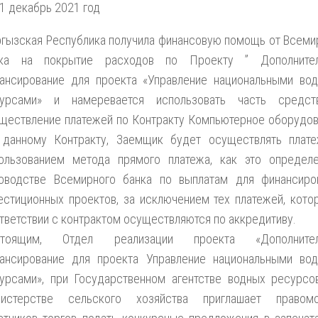
1 декабрь 2021 год
гызская Республика получила финансовую помощь от Всеми
нка на покрытие расходов по Проекту ” Дополнител
ансирование для проекта «Управление национальными во
сурсами» и намеревается использовать часть средс
ществление платежей по Контракту Компьютерное оборудов
данному Контракту, Заемщик будет осуществлять плат
ользованием метода прямого платежа, как это определ
оводстве Всемирного банка по выплатам для финансиро
естиционных проектов, за исключением тех платежей, кото
тветствии с контрактом осуществляются по аккредитиву.
стоящим, Отдел реализации проекта «Дополнител
ансирование для проекта Управление национальными во
урсами», при Государственном агентстве водных ресурсо
нистерстве сельского хозяйства приглашает правом