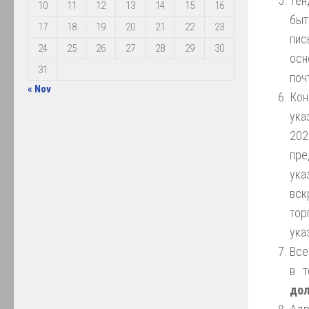
Тен
10
11
12
13
14
15
16
быт
17
18
19
20
21
22
23
пис
24
25
26
27
28
29
30
осн
31
поч
« Nov
Кон
ука
20
пре
ука
вск
тор
ука
Все
в 
дол