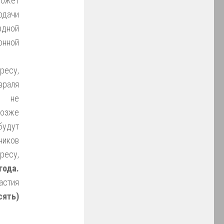
может
одачи
здной
онной
ресу,
враля
е не
позже
будут
ников
ресу,
года.
астия
сять)