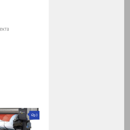
екта
0