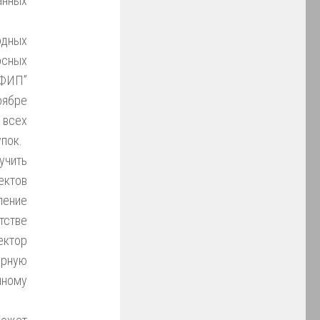
анных
дных
рсных
 ФИП”
оябре
 всех
пок.
чить
ктов
ение
тстве
ектор
ерную
нному