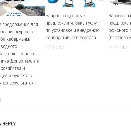
Запрос на ценовые
Запрос на
предложения. Закуп услуг
предложен
 предложения для
по установке и внедрению
офисного 
ование журнала
корпоративного портала
(плоттера 
рба кабарманы/
 водного
07.06.2017
09.08.2017
ва», телефонного
ника Департамента
 хозяйства и
ции и буклета о
утых результатах
1
8
A REPLY