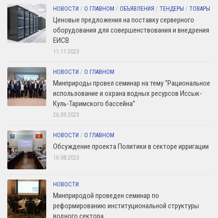
НОВОСТИ
/
О ГЛАВНОМ
/
ОБЪЯВЛЕНИЯ
/
ТЕНДЕРЫ
/
ТОВАРЫ
Ценовые предложения на поставку серверного
оборудования для совершенствования и внедрения
ЕИСВ
11.11.2023
НОВОСТИ
/
О ГЛАВНОМ
Минприроды провел семинар на тему “Рациональное
использование и охрана водных ресурсов Иссык-
Куль-Таримского бассейна”
26.09.2023
НОВОСТИ
/
О ГЛАВНОМ
Обсуждение проекта Политики в секторе ирригации
16.08.2023
НОВОСТИ
Минприродой проведен семинар по
реформированию институциональной структуры
водного сектора