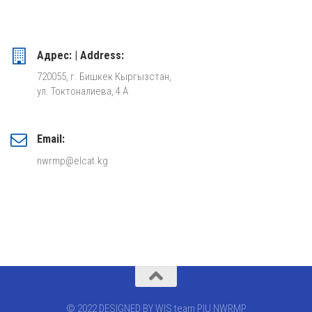
Адрес: | Address:
720055, г. Бишкек Кыргызстан,
ул. Токтоналиева, 4 А
Email:
nwrmp@elcat.kg
© 2022 DESIGNED BY WIS team PIU NWRMP