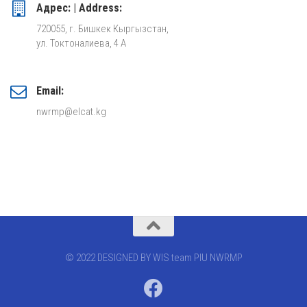
Адрес: | Address:
720055, г. Бишкек Кыргызстан,
ул. Токтоналиева, 4 А
Email:
nwrmp@elcat.kg
© 2022 DESIGNED BY WIS team PIU NWRMP