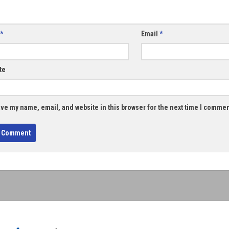
*
Email
*
te
ve my name, email, and website in this browser for the next time I commen