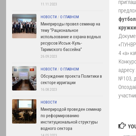
приглаш
11.11.2023
предло
НОВОСТИ
/
О ГЛАВНОМ
футбол
Минприроды провел семинар на
кружки
тему “Рациональное
Докумен
использование и охрана водных
ресурсов Иссык-Куль-
«ПУНВР-
Таримского бассейна”
4 «а» ка
26.09.2023
Конкур
адресу:
НОВОСТИ
/
О ГЛАВНОМ
Обсуждение проекта Политики в
№103, д
секторе ирригации
Опозда
16.08.2023
участни
НОВОСТИ
Минприродой проведен семинар
по реформированию
институциональной структуры
YOU
водного сектора
14.05.2023