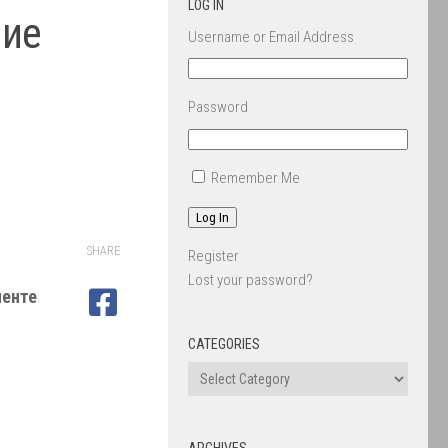
LOG IN
ние
Username or Email Address
Password
Remember Me
Log In
SHARE
Register
Lost your password?
менте
CATEGORIES
ARCHIVES