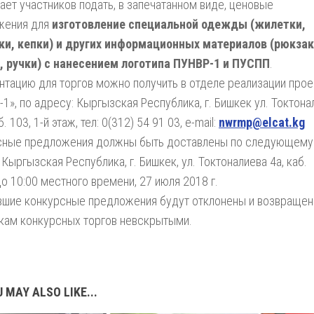
ает участников подать, в запечатанном виде, ценовые
жения для
изготовление специальной одежды (жилетки,
ки, кепки) и других информационных материалов (рюкзак
, ручки) с нанесением логотипа ПУНВР-1 и ПУСПП
.
тацию для торгов можно получить в отделе реализации прое
1», по адресу: Кыргызская Республика, г. Бишкек ул. Токтона
б. 103, 1-й этаж, тел: 0(312) 54 91 03, e-mail:
nwrmp
@
elcat
.
kg
сные предложения должны быть доставлены по следующему
 Кыргызская Республика, г. Бишкек, ул. Токтоналиева 4а, каб.
о 10:00 местного времени, 27 июля 2018 г.
вшие конкурсные предложения будут отклонены и возвраще
кам конкурсных торгов невскрытыми.
 MAY ALSO LIKE...