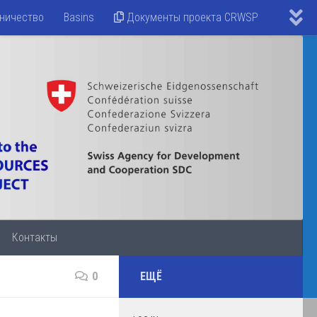
ничество
Basins
Документы проекта CRWSP
Контакты
0
ЕЩЁ