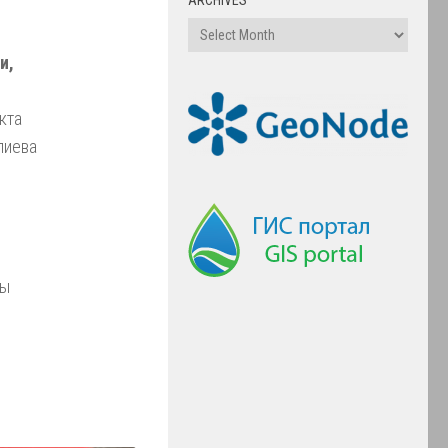
и,
кта
лиева
ны