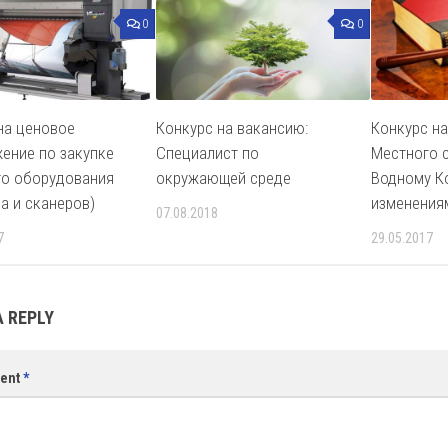
0
0
на ценовое
Конкурс на вакансию:
Конкурс на
ение по закупке
Специалист по
Местного 
о оборудования
окружающей среде
Водному К
ра и сканеров)
изменения
07.08.2018
7
29.05.2017
A REPLY
ent
*