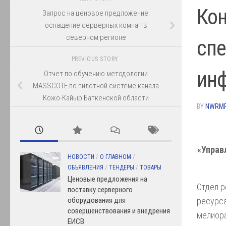
Кон
Запрос на ценовое предложение:
оснащение серверных комнат в
северном регионе
сп
PREVIOUS STORY
ин
Отчет по обучению методологии
MASSCOTE по пилотной системе канала
Кожо-Кайыр Баткенской области
BY
NWRM
«Управ
НОВОСТИ
/
О ГЛАВНОМ
/
ОБЪЯВЛЕНИЯ
/
ТЕНДЕРЫ
/
ТОВАРЫ
Ценовые предложения на
Отдел р
поставку серверного
ресурса
оборудования для
совершенствования и внедрения
мелиора
ЕИСВ