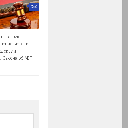
0
 вакансию:
специалиста по
одексу и
м Закона об АВП