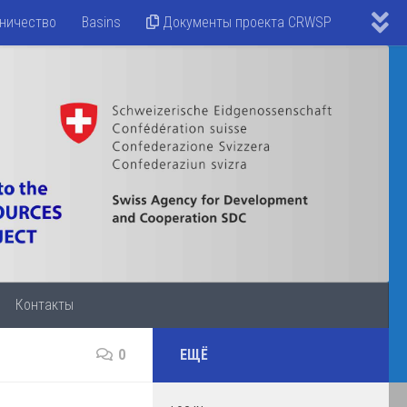
ничество
Basins
Документы проекта CRWSP
Контакты
0
ЕЩЁ