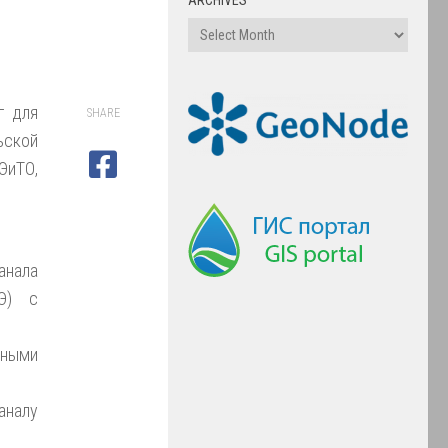
г для
SHARE
ьской
ЭиТО,
нала
ГЭ) с
вными
налу