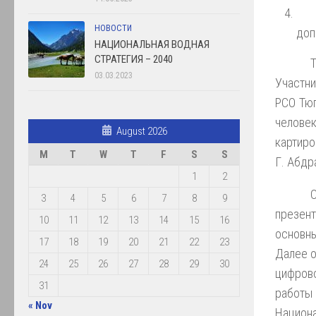
НОВОСТИ
доп
НАЦИОНАЛЬНАЯ ВОДНАЯ
СТРАТЕГИЯ – 2040
03.03.2023
Участн
РСО Тюп
челове
August 2026
картиро
M
T
W
T
F
S
S
Г. Абдр
1
2
3
4
5
6
7
8
9
презент
10
11
12
13
14
15
16
основн
17
18
19
20
21
22
23
Далее о
24
25
26
27
28
29
30
цифров
31
работы
« Nov
Национа