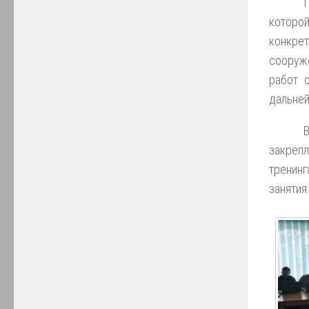
которой
конкрет
сооруж
работ 
дальней
закреп
тренин
занятия