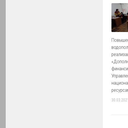
Повыше
водопол
реализа
«Дополн
финанси
Управле
национ
ресурса
30.03.202