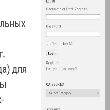
LOG IN
Username or Email Address
ельных
Password
Remember Me
г.
Log In
Register
да) для
Lost your password?
мы
CATEGORIES
-
ARCHIVES