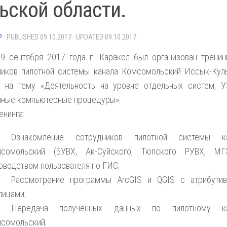
ьской области.
P
· PUBLISHED
09.10.2017
· UPDATED
09.10.2017
29 сентября 2017 года г. Каракол был организован тренин
ников пилотной системы канала Комсомольский Иссык-Кул
и на тему «Деятельность на уровне отдельных систем, У
нные компьютерные процедуры».
енинга:
Ознакомление сотрудников пилотной системы ка
мсомольский (БУВХ, Ак-Суйского, Тюпского РУВХ, М
оводством пользователя по ГИС;
Рассмотрение программы ArcGIS и QGIS с атрибути
лицами;
Передача полученных данных по пилотному ка
сомольский;