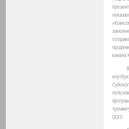
презен
показ
«Комсом
заполн
создава
продем
канала 
В
ноутбук
Суйско
пользо
програ
тренинг
QGIS.