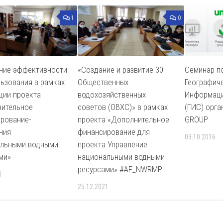
1
0
ние эффективности
«Создание и развитие 30
Семинар п
ьзования в рамках
Общественных
Географич
ции проекта
водохозяйственных
Информаци
ительное
советов (ОВХС)» в рамках
(ГИС) орг
рование-
проекта «Дополнительное
GROUP
ния
финансирование для
03.10.2016
альными водными
проекта Управление
ми»
национальными водными
ресурсами» #AF_NWRMP
1
25.12.2021