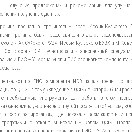
Получения предложений и рекомендаций для улучше
олнения полученных данных.
Тренинг прошел в тренинговым зале Иссык-Кульского 
иками тренинга были представители отделов водопользова
ского и Ак-Суйского РУВХ, Иссык-Кульского БУВХ и МГЭ, вс
к. Со стороны ОРП участвовали -национальный специали
ванию и ГИС – У. Асанакунов и ГИС специалист компонента 
ахманова.
Специалист по ГИС компонента ИСВ начала тренинг с вв
ации по QGIS на тему «Введение в QGIS» в которой были рас
ые необходимые инструменты для работы в этой прогр
на ознакомила участников с другой презентацией на тему «О
ого картографирования», где показала возможности и пр
 программы с открытым исходным кодом QGIS. После
льный специалист по картированию и ГИС – У. Асанакунов п