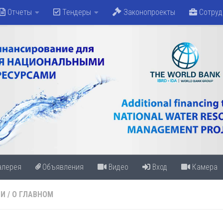
Отчеты
Тендеры
Законопроекты
Сотруд
алерея
Объявления
Видео
Вход
Камера
ТИ
/
О ГЛАВНОМ