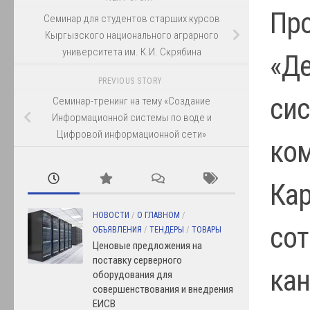
Про
Семинар для студентов старших курсов
Кыргызского национального аграрного
университета им. К.И. Скрябина
«Де
PREVIOUS STORY
сис
Семинар-тренинг на тему «Создание
Информационной системы по воде и
Цифровой информационной сети»
ком
Кар
НОВОСТИ
/
О ГЛАВНОМ
/
сот
ОБЪЯВЛЕНИЯ
/
ТЕНДЕРЫ
/
ТОВАРЫ
Ценовые предложения на
поставку серверного
кан
оборудования для
совершенствования и внедрения
ЕИСВ