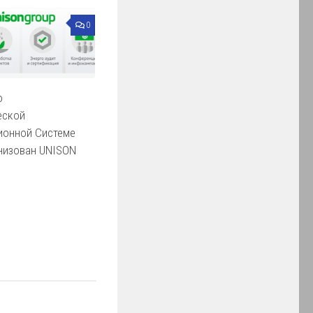
0
о
еской
онной Системе
анизован UNISON