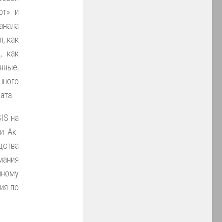
от» и
нала
, как
, как
нные,
нного
ата.
IS на
и Ак-
дства
мания
нному
ия по