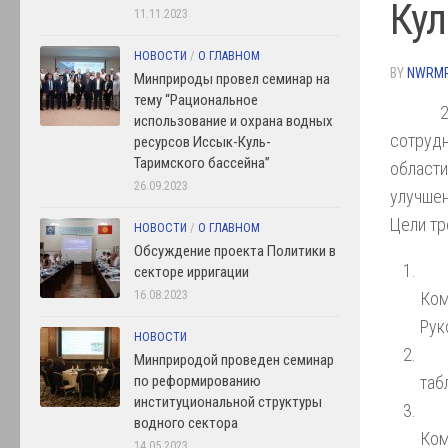
Кул
11.11.2023
НОВОСТИ
/
О ГЛАВНОМ
BY
NWRM
Минприроды провел семинар на
тему “Рациональное
использование и охрана водных
сотруд
ресурсов Иссык-Куль-
Таримского бассейна”
област
26.09.2023
улучше
Цели тр
НОВОСТИ
/
О ГЛАВНОМ
Обсуждение проекта Политики в
секторе ирригации
Ко
16.08.2023
Рук
НОВОСТИ
Минприродой проведен семинар
таб
по реформированию
институциональной структуры
водного сектора
Ком
14.05.2023