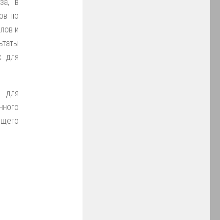
за, в
ов по
лов и
ьтаты
х для
е для
нного
ющего