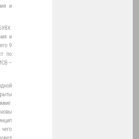
ния и
БУВХ.
ния и
его 9
ст по
ИСВ –
одной
крыты
амме.
сновы
инцип
 чего
ровел