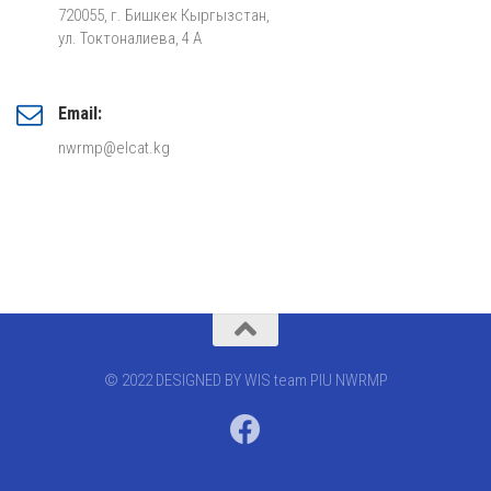
720055, г. Бишкек Кыргызстан,
ул. Токтоналиева, 4 А
Email:
nwrmp@elcat.kg
© 2022 DESIGNED BY WIS team PIU NWRMP