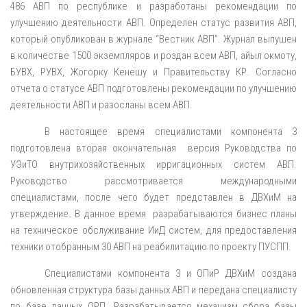
486 АВП по республике и разработаны рекомендации по
улучшению деятельности АВП. Определен статус развития АВП,
который опубликован в журнале “Вестник АВП”. Журнал выпушен
в количестве 1500 экземпляров и роздан всем АВП, айыл окмоту,
БУВХ, РУВХ, Жогорку Кенешу и Правительству КР. Согласно
отчета о статусе АВП подготовлены рекомендации по улучшению
деятельности АВП и разосланы всем АВП.
В настоящее время специалистами компонента 3
подготовлена вторая окончательная версия Руководства по
УЭиТО внутрихозяйственных ирригационных систем АВП.
Руководство рассмотривается международными
специалистами, после чего будет представлен в ДВХиМ на
утверждение. В данное время разрабатываются бизнес планы
на техническое обслуживание ИиД систем, для предоставления
техники отобранным 30 АВП на реабилитацию по проекту ПУСПП.
Специалистами компонента 3 и ОПиР ДВХиМ создана
обновленная структура базы данных АВП и передана специалисту
по базе данных ОРП. Разрабатывается механизм сбора базы