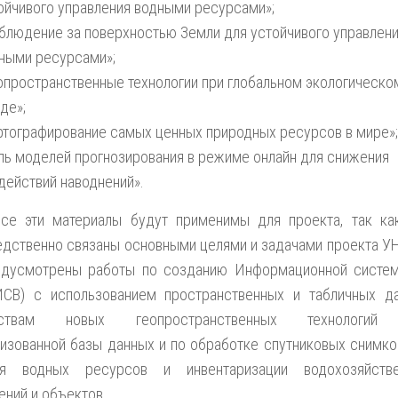
ойчивого управления водными ресурсами»;
блюдение за поверхностью Земли для устойчивого управлен
ными ресурсами»;
опространственные технологии при глобальном экологическо
де»;
ртографирование самых ценных природных ресурсов в мире»;
ль моделей прогнозирования в режиме онлайн для снижения
действий наводнений».
Все эти материалы будут применимы для проекта, так ка
дственно связаны основными целями и задачами проекта УН
едусмотрены работы по созданию Информационной систе
ИСВ) с использованием пространственных и табличных д
дствам новых геопространственных технологий
изованной базы данных и по обработке спутниковых снимко
ия водных ресурсов и инвентаризации водохозяйств
ний и объектов.