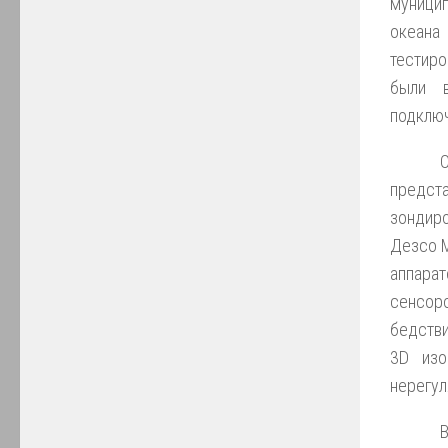
муници
океана
тестиро
были 
подключ
предст
зондиро
Дезсо М
аппара
сенсор
бедстви
3D изо
нерегул