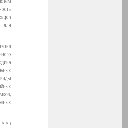
истем
ность
xagon
 для
ация
ного
одина
льных
 виды
ийных
мков,
онных
А.А.)