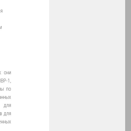
ия
м
к они
ВР-1,
мы по
анных
 для
в для
енных