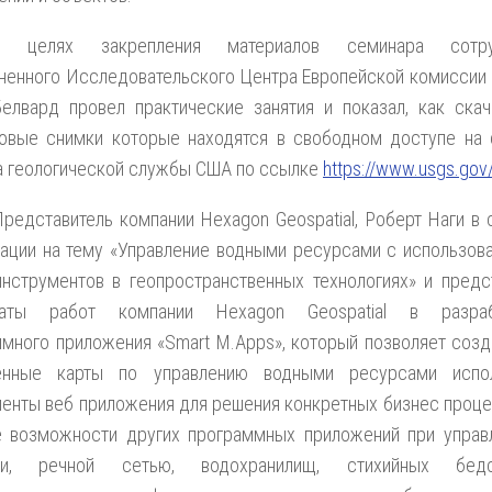
В целях закрепления материалов семинара сотру
енного Исследовательского Центра Европейской комиссии 
елвард провел практические занятия и показал, как скач
ковые снимки которые находятся в свободном доступе на 
а геологической службы США по ссылке
https://www.usgs.gov
редставитель компании Hexagon Geospatial, Роберт Наги в 
ации на тему «Управление водными ресурсами с использов
нструментов в геопространственных технологиях» и предс
таты работ компании Hexagon Geospatial в разраб
много приложения «Smart M.Apps», который позволяет созд
енные карты по управлению водными ресурсами испо
енты веб приложения для решения конкретных бизнес проце
е возможности других программных приложений при управ
ми, речной сетью, водохранилищ, стихийных бедст