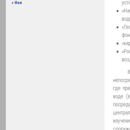
уст
« Ноя
«На
вод
«Ге
фон
«ка
«Ро
воз
непосре
где пр
воде (
посре
централ
изучен
сооруже