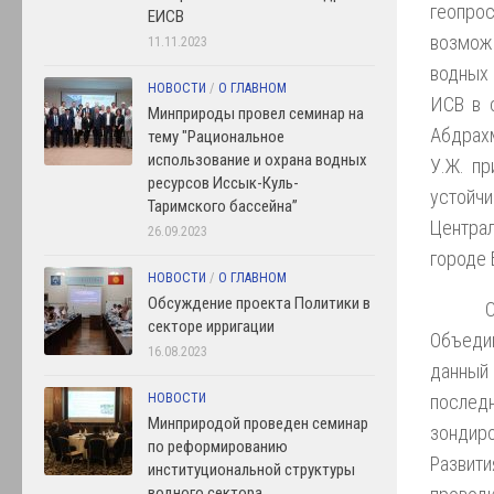
геопрос
ЕИСВ
возможн
11.11.2023
водных 
НОВОСТИ
/
О ГЛАВНОМ
ИСВ в 
Минприроды провел семинар на
Абдрахм
тему "Рациональное
использование и охрана водных
У.Ж. пр
ресурсов Иссык-Куль-
устойч
Таримского бассейна”
Централ
26.09.2023
городе 
НОВОСТИ
/
О ГЛАВНОМ
Обсуждение проекта Политики в
секторе ирригации
Объеди
16.08.2023
данный 
последн
НОВОСТИ
Минприродой проведен семинар
зондиро
по реформированию
Развит
институциональной структуры
водного сектора