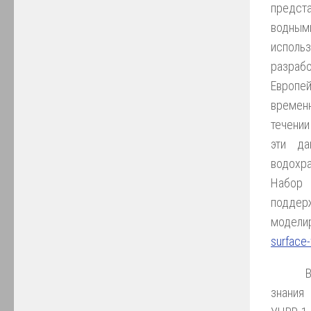
предст
водны
исполь
разра
Европе
времен
течении
эти д
водохр
Набор 
поддер
модели
surface
знания