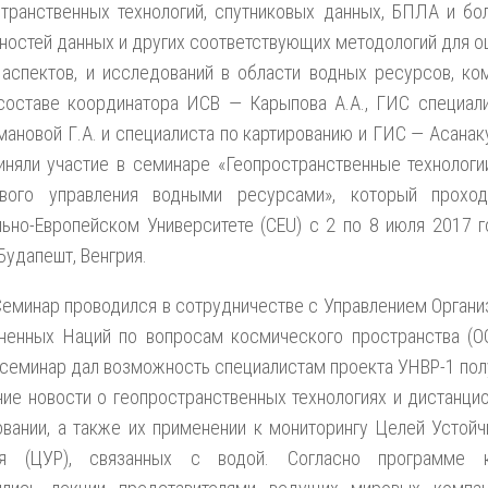
транственных технологий, спутниковых данных, БПЛА и бо
остей данных и других соответствующих методологий для о
аспектов, и исследований в области водных ресурсов, ко
составе координатора ИСВ — Карыпова А.А., ГИС специал
ановой Г.А. и специалиста по картированию и ГИС — Асанак
иняли участие в семинаре «Геопространственные технологи
ивого управления водными ресурсами», который прохо
ьно-Европейском Университете (CEU) с 2 по 8 июля 2017 г
Будапешт, Венгрия.
Семинар проводился в сотрудничестве с Управлением Органи
ненных Наций по вопросам космического пространства (О
семинар дал возможность специалистам проекта УНВР-1 пол
ие новости о геопространственных технологиях и дистанци
вании, а также их применении к мониторингу Целей Устойч
ия (ЦУР), связанных с водой. Согласно программе 