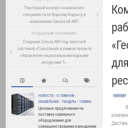
Ком
Повторный конкурс на вакансию:
специалиста по Водному Кодексу и
изменениям Закона об АВП
раб
ПРЕДЫДУЩАЯ ПУБЛИКАЦИЯ
«Ге
Создание Союза АВП под пилотной
системой «Совхозный» в рамках проекта
«Управление национальными водными
для
ресурсами 1».
рес
-
NWRMP
НОВОСТИ
/
О ГЛАВНОМ
/
ОБЪЯВЛЕНИЯ
/
ТЕНДЕРЫ
/
ТОВАРЫ
В
Ценовые предложения на
поставку серверного
компа
оборудования для
Диста
совершенствования и внедрения