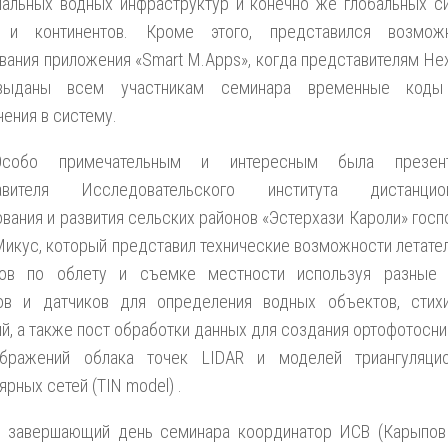
пальных водных инфраструктур и конечно же глобальных с
 и континентов. Кроме этого, представился возмож
вания приложения «Smart M.Apps», когда представителям He
выданы всем участникам семинара временные коды
ения в систему.
Особо примечательным и интересным была презент
авителя Исследовательского института дистанцион
вания и развития сельских районов «Эстерхази Кароли» госп
икус, который представил технические возможности летате
тов по облету и съемке местности используя разные
ов и датчиков для определения водных объектов, стих
й, а также пост обработки данных для создания ортофотосни
бражений облака точек LIDAR и моделей триангуляци
ярных сетей (TIN model) .
В завершающий день семинара координатор ИСВ (Карыпов 