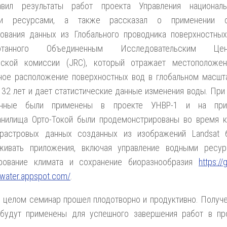
авил результаты работ проекта Управления национал
ми ресурсами, а также рассказал о применении о
зования данных из Глобального проводника поверхностных
ботанного Объединенным Исследовательским Цен
йской комиссии (JRC), который отражает местоположе
ное расположение поверхностных вод в глобальном масшт
 32 лет и дает статистические данные изменения воды. При 
анные были применены в проекте УНВР-1 и на при
анилища Орто-Токой были продемонстрированы во время к
растровых данных созданных из изображений Landsat 
живать приложения, включая управление водными ресур
рование климата и сохранение биоразнообразия
https://
-water.appspot.com/
.
В целом семинар прошел плодотворно и продуктивно. Получ
 будут применены для успешного завершения работ в пр