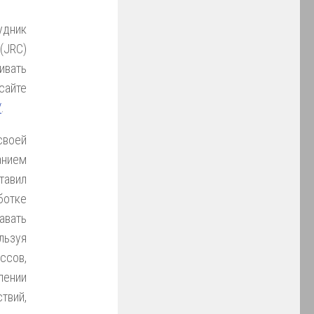
дник
(JRC)
ивать
сайте
/
.
своей
анием
тавил
отке
авать
льзуя
ссов,
лении
вий,