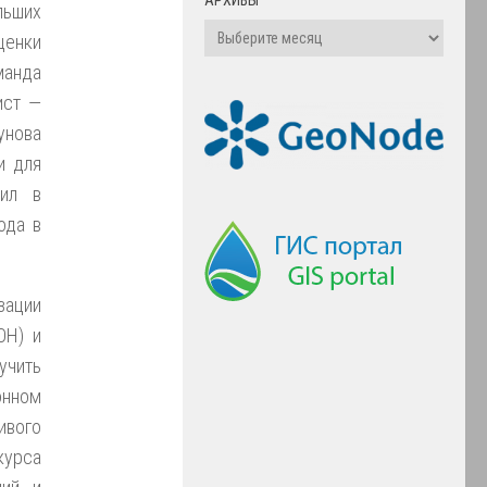
льших
ценки
манда
ист —
унова
и для
дил в
ода в
зации
ОН) и
учить
онном
ивого
курса