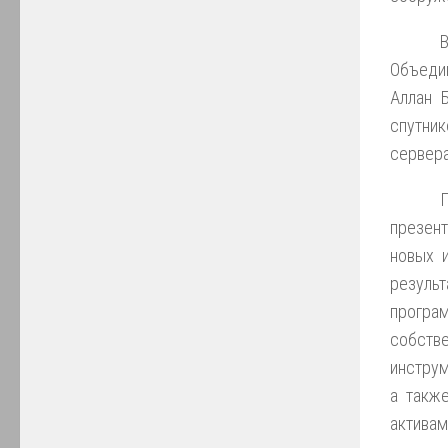
Объедин
Аллан Б
спутни
сервер
П
презент
новых и
резуль
програм
собств
инструм
а такж
актива