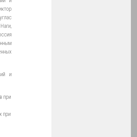
ний и
иктор
углас
Наги,
оссия
енным
енных
ций и
в при
х при