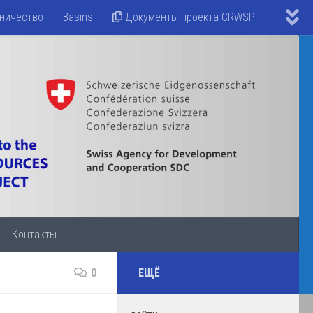
ничество
Basins
Документы проекта CRWSP
Контакты
0
ЕЩЁ