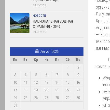
провод
14.05.2023
организ
Лагутов
НОВОСТИ
Крип, J
НАЦИОНАЛЬНАЯ ВОДНАЯ
СТРАТЕГИЯ – 2040
Андрас 
03.03.2023
— Елиза
техноло
данных.
Август 2026
Пн
Вт
Ср
Чт
Пт
Сб
Вс
компани
1
2
3
4
5
6
7
8
9
«Уп
10
11
12
13
14
15
16
исп
17
18
19
20
21
22
23
«Не
24
25
26
27
28
29
30
упр
«Пр
31