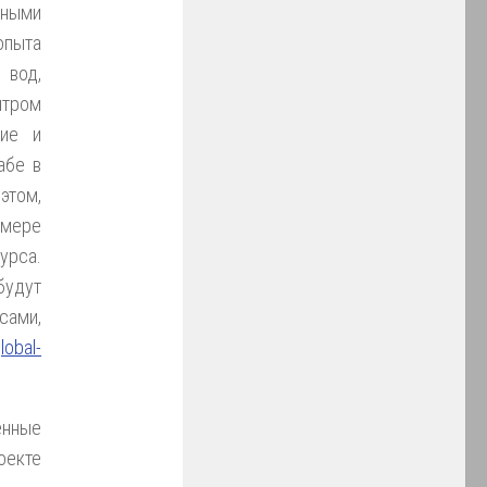
ьными
пыта
 вод,
тром
ние и
абе в
этом,
мере
урса.
будут
сами,
global-
енные
оекте